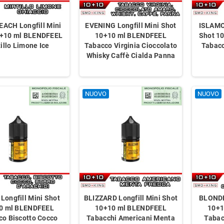
EACH Longfill Mini
EVENING Longfill Mini Shot
ISLAMO
0+10 ml BLENDFEEL
10+10 ml BLENDFEEL
Shot 1
tillo Limone Ice
Tabacco Virginia Cioccolato
Tabacc
Whisky Caffè Cialda Panna
NUOVO
NUOVO
Longfill Mini Shot
BLIZZARD Longfill Mini Shot
BLONDE 
0 ml BLENDFEEL
10+10 ml BLENDFEEL
10+1
co Biscotto Cocco
Tabacchi Americani Menta
Tabac