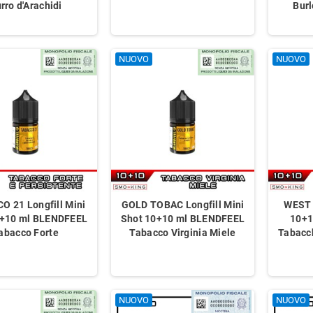
rro d'Arachidi
Burl
NUOVO
NUOVO
O 21 Longfill Mini
GOLD TOBAC Longfill Mini
WEST 
0+10 ml BLENDFEEL
Shot 10+10 ml BLENDFEEL
10+1
abacco Forte
Tabacco Virginia Miele
Tabacch
NUOVO
NUOVO