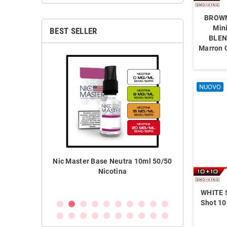
BROWN
Min
BEST SELLER
BLEN
Marron 
NUOVO
0
Nic Master Base Neutra 10ml 50/50
TNT Vape Base Neutra 10
Nicotina
Basetta Nicotina
WHITE S
Shot 1