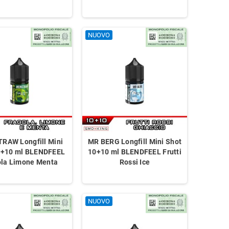
NUOVO
RAW Longfill Mini
MR BERG Longfill Mini Shot
0+10 ml BLENDFEEL
10+10 ml BLENDFEEL Frutti
 20 ml Galactika &
CRISPI BANANA Aroma 20 ml
CRISPI BL
ola Limone Menta
Rossi Ice
a Caramello salato
Galactika & Dreamods Gelato alla
& Dream
o Graham Crackers
Vaniglia Banana Waffle
Marm
NUOVO