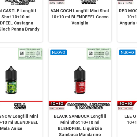
 CASTLE Longfill
VAN COCH Longfill Mini Shot
RED MOON
i Shot 10+10 ml
10+10 ml BLENDFEEL Cocco
10+1
DFEEL Castagna
Vaniglia
Anguria 
Glacè Panna Brandy
NUOVO
NUOVO
ml 70/30
Vaporart Base 10 ml 50/50 Nicotina
Base Neutra 10 ml
Dea Fl
NOW Longfill Mini
BLACK SAMBUCA Longfill
LEE Q 
0+10 ml BLENDFEEL
Mini Shot 10+10 ml
10+1
Mela Anice
BLENDFEEL Liquirizia
Sambuca Mandarino