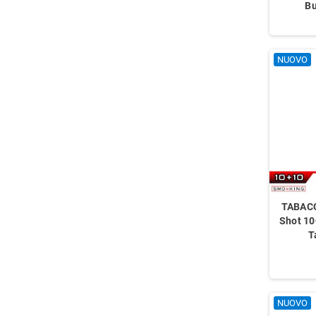
Bu
NUOVO
TABACC
Shot 1
T
NUOVO