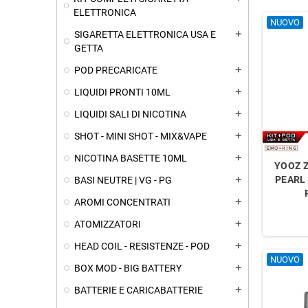
ELETTRONICA
NUOVO
SIGARETTA ELETTRONICA USA E
add
GETTA
POD PRECARICATE
add
LIQUIDI PRONTI 10ML
add
LIQUIDI SALI DI NICOTINA
add
SHOT - MINI SHOT - MIX&VAPE
add
NICOTINA BASETTE 10ML
add
YOOZ Z
PEARL
BASI NEUTRE | VG - PG
add
AROMI CONCENTRATI
add
ATOMIZZATORI
add
HEAD COIL - RESISTENZE - POD
add
NUOVO
BOX MOD - BIG BATTERY
add
BATTERIE E CARICABATTERIE
add