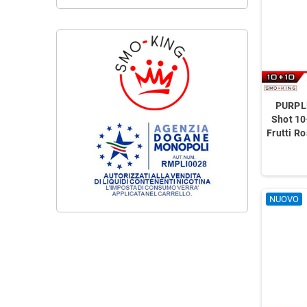
PURPLE
Shot 1
Frutti R
NUOVO