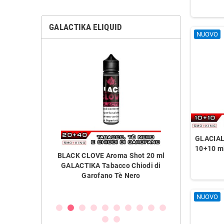
GALACTIKA ELIQUID
NUOVO
GLACIALE
10+10 m
ml
BLACK CLOVE Aroma Shot 20 ml
MentLiq LEMON Aroma 
o
GALACTIKA Tabacco Chiodi di
GALACTIKA Limone Liqui
Garofano Tè Nero
NUOVO