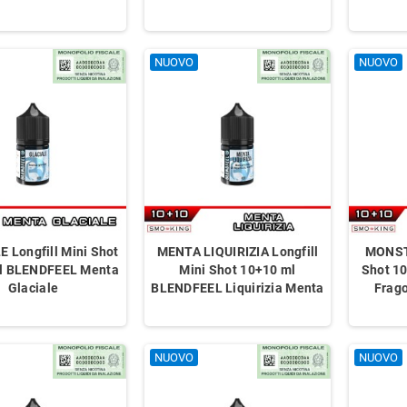
NUOVO
NUOVO
 Longfill Mini Shot
MENTA LIQUIRIZIA Longfill
MONST
l BLENDFEEL Menta
Mini Shot 10+10 ml
Shot 1
Shot 20 ml
ZIO ADRIANO PEACH Aroma Shot 20
CRACK PIE Aroma
Glaciale
BLENDFEEL Liquirizia Menta
Frag
rizia Menta
ml GALACTIKA Tabacco Vaniglia
Dreamods Crostat
Caramello Salato Pesca
Zucchero a vel
NUOVO
NUOVO