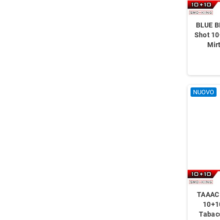
BLUE B
Shot 1
Mir
NUOVO
TAAAC 
10+1
Tabac