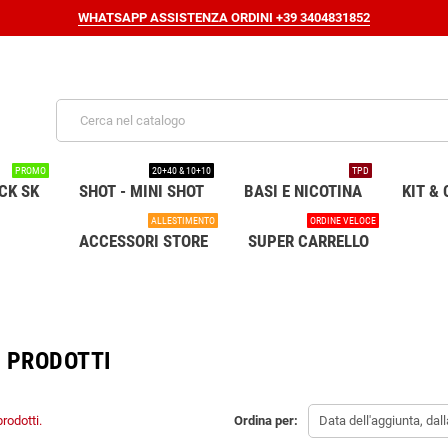
WHATSAPP ASSISTENZA ORDINI +39 3404831852
PROMO
20+40 & 10+10
TPD
CK SK
SHOT - MINI SHOT
BASI E NICOTINA
KIT & 
ALLESTIMENTO
ORDINE VELOCE
ACCESSORI STORE
SUPER CARRELLO
 PRODOTTI
rodotti.
Ordina per:
Data dell'aggiunta, dal