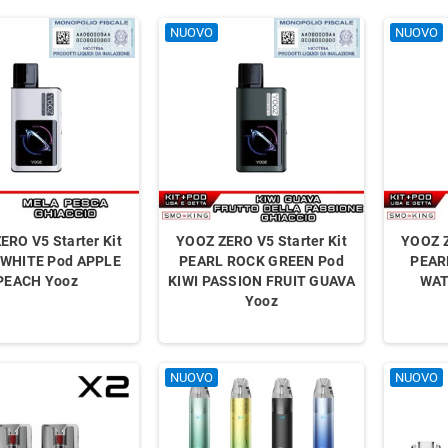
NUOVO
NUOVO
ERO V5 Starter Kit
YOOZ ZERO V5 Starter Kit
YOOZ Z
 WHITE Pod APPLE
PEARL ROCK GREEN Pod
PEAR
PEACH Yooz
KIWI PASSION FRUIT GUAVA
WAT
Yooz
NUOVO
NUOVO