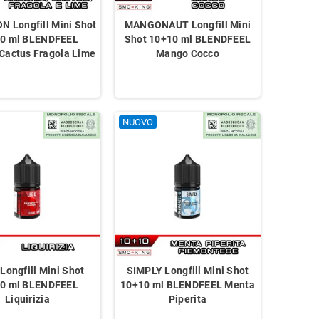
 Longfill Mini Shot
MANGONAUT Longfill Mini
0 ml BLENDFEEL
Shot 10+10 ml BLENDFEEL
Cactus Fragola Lime
Mango Cocco
NUOVO
 50/50 Nicotina
Base Neutra 10 ml 50/50 Basetta
BOCCETTA V3
avor
Nicotina GALACTIKA
PET UNICO
Longfill Mini Shot
SIMPLY Longfill Mini Shot
0 ml BLENDFEEL
10+10 ml BLENDFEEL Menta
Liquirizia
Piperita