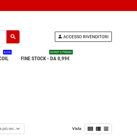
search
person
ACCESSO RIVENDITORI
E-CIG
SCONTI E PROMO
COIL
FINE STOCK - DA 0,99€
view_comfy
view_list
view_headline
la più recente alla meno recente
Vista