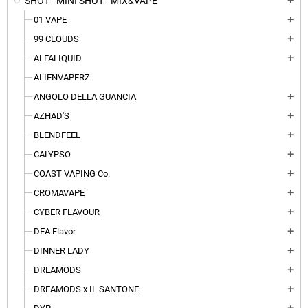
SHOT - MINI SHOT - MIX&VAPE
add
01 VAPE
add
99 CLOUDS
add
ALFALIQUID
add
ALIENVAPERZ
ANGOLO DELLA GUANCIA
add
AZHAD'S
add
BLENDFEEL
add
CALYPSO
add
COAST VAPING Co.
add
CROMAVAPE
add
CYBER FLAVOUR
add
DEA Flavor
add
DINNER LADY
add
DREAMODS
add
DREAMODS x IL SANTONE
add