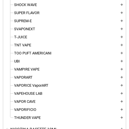
SHOCK WAVE
add
SUPER FLAVOR
add
SUPREM-E
add
SVAPONEXT
add
T-JUICE
add
TNT VAPE
add
TOO PUFT AMERICANI
add
UBI
add
VAMPIRE VAPE
add
VAPORART
add
VAPORICE VaporART
add
VAPEHOUSE LAB
add
VAPOR CAVE
add
VAPORIFICIO
add
THUNDER VAPE
add