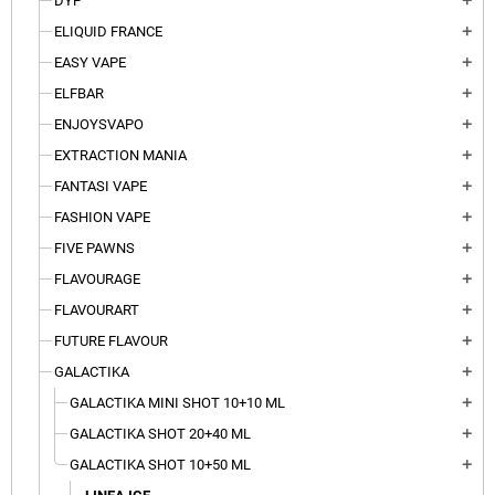
DYP
add
ELIQUID FRANCE
add
EASY VAPE
add
ELFBAR
add
ENJOYSVAPO
add
EXTRACTION MANIA
add
FANTASI VAPE
add
FASHION VAPE
add
FIVE PAWNS
add
FLAVOURAGE
add
FLAVOURART
add
FUTURE FLAVOUR
add
GALACTIKA
add
GALACTIKA MINI SHOT 10+10 ML
add
GALACTIKA SHOT 20+40 ML
add
GALACTIKA SHOT 10+50 ML
add