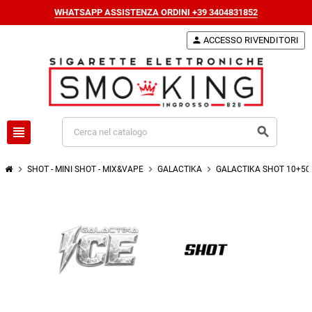
WHATSAPP ASSISTENZA ORDINI +39 3404831852
person
ACCESSO RIVENDITORI
view_headline
search
chevron_right
chevron_right
chevron_right
SHOT - MINI SHOT - MIX&VAPE
GALACTIKA
GALACTIKA SHOT 10+50