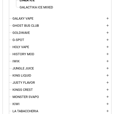
LINEA ICE
GALACTIKA ICE MIXED
GALAXY VAPE
add
GHOST BUS CLUB
add
GOLDWAVE
add
G-SPOT
add
HOLY VAPE
add
HISTORY MOD
add
IWIK
add
JUNGLE JUICE
add
KING LIQUID
add
JUSTY FLAVOR
add
KINGS CREST
add
MONSTER SVAPO
add
KIWI
add
LA TABACCHERIA
add