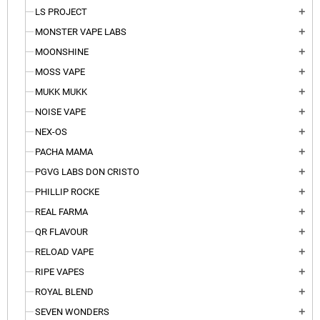
LS PROJECT
add
MONSTER VAPE LABS
add
MOONSHINE
add
MOSS VAPE
add
MUKK MUKK
add
NOISE VAPE
add
NEX-OS
add
PACHA MAMA
add
PGVG LABS DON CRISTO
add
PHILLIP ROCKE
add
REAL FARMA
add
QR FLAVOUR
add
RELOAD VAPE
add
RIPE VAPES
add
ROYAL BLEND
add
SEVEN WONDERS
add