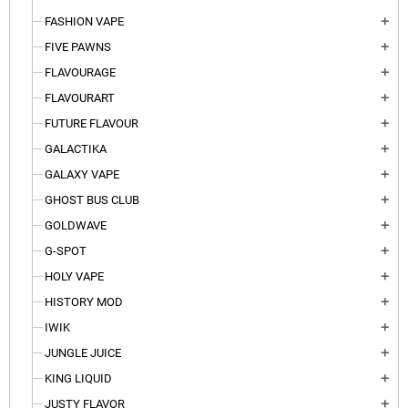
FASHION VAPE
add
FIVE PAWNS
add
FLAVOURAGE
add
FLAVOURART
add
FUTURE FLAVOUR
add
GALACTIKA
add
GALAXY VAPE
add
GHOST BUS CLUB
add
GOLDWAVE
add
G-SPOT
add
HOLY VAPE
add
HISTORY MOD
add
IWIK
add
JUNGLE JUICE
add
KING LIQUID
add
JUSTY FLAVOR
add