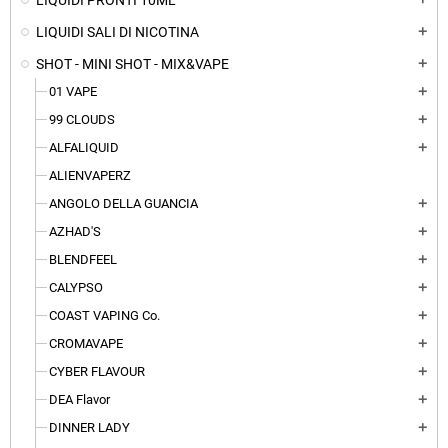
LIQUIDI PRONTI 10ML
LIQUIDI SALI DI NICOTINA
add
SHOT - MINI SHOT - MIX&VAPE
add
01 VAPE
add
99 CLOUDS
add
ALFALIQUID
add
ALIENVAPERZ
ANGOLO DELLA GUANCIA
add
AZHAD'S
add
BLENDFEEL
add
CALYPSO
add
COAST VAPING Co.
add
CROMAVAPE
add
CYBER FLAVOUR
add
DEA Flavor
add
DINNER LADY
add