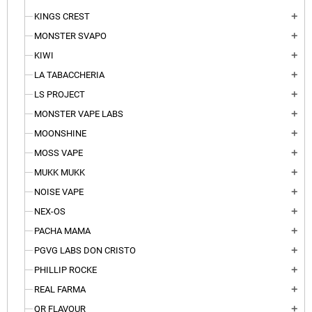
KINGS CREST
add
MONSTER SVAPO
add
KIWI
add
LA TABACCHERIA
add
LS PROJECT
add
MONSTER VAPE LABS
add
MOONSHINE
add
MOSS VAPE
add
MUKK MUKK
add
NOISE VAPE
add
NEX-OS
add
PACHA MAMA
add
PGVG LABS DON CRISTO
add
PHILLIP ROCKE
add
REAL FARMA
add
QR FLAVOUR
add