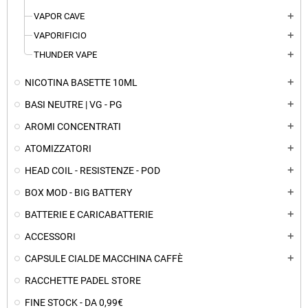
VAPOR CAVE
add
VAPORIFICIO
add
THUNDER VAPE
add
NICOTINA BASETTE 10ML
add
BASI NEUTRE | VG - PG
add
AROMI CONCENTRATI
add
ATOMIZZATORI
add
HEAD COIL - RESISTENZE - POD
add
BOX MOD - BIG BATTERY
add
BATTERIE E CARICABATTERIE
add
ACCESSORI
add
CAPSULE CIALDE MACCHINA CAFFÈ
add
RACCHETTE PADEL STORE
FINE STOCK - DA 0,99€