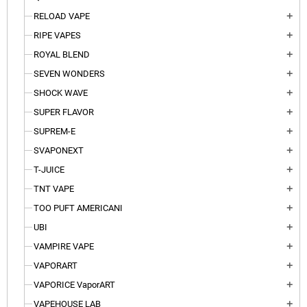
RELOAD VAPE
add
RIPE VAPES
add
ROYAL BLEND
add
SEVEN WONDERS
add
SHOCK WAVE
add
SUPER FLAVOR
add
SUPREM-E
add
SVAPONEXT
add
T-JUICE
add
TNT VAPE
add
TOO PUFT AMERICANI
add
UBI
add
VAMPIRE VAPE
add
VAPORART
add
VAPORICE VaporART
add
VAPEHOUSE LAB
add