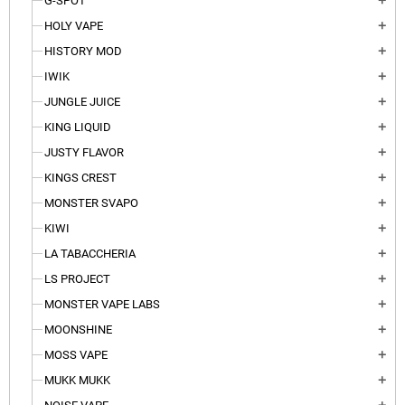
G-SPOT
add
HOLY VAPE
add
HISTORY MOD
add
IWIK
add
JUNGLE JUICE
add
KING LIQUID
add
JUSTY FLAVOR
add
KINGS CREST
add
MONSTER SVAPO
add
KIWI
add
LA TABACCHERIA
add
LS PROJECT
add
MONSTER VAPE LABS
add
MOONSHINE
add
MOSS VAPE
add
MUKK MUKK
add