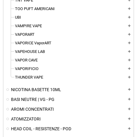
TNT VAPE
add
TOO PUFT AMERICANI
add
UBI
add
VAMPIRE VAPE
add
VAPORART
add
VAPORICE VaporART
add
VAPEHOUSE LAB
add
VAPOR CAVE
add
VAPORIFICIO
add
THUNDER VAPE
add
NICOTINA BASETTE 10ML
add
BASI NEUTRE | VG - PG
add
AROMI CONCENTRATI
add
ATOMIZZATORI
add
HEAD COIL - RESISTENZE - POD
add