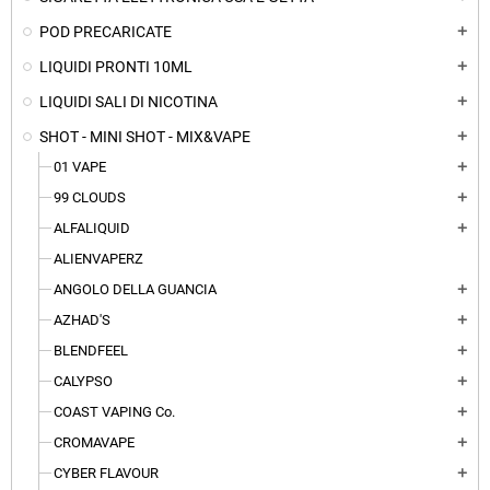
POD PRECARICATE
add
LIQUIDI PRONTI 10ML
add
LIQUIDI SALI DI NICOTINA
add
SHOT - MINI SHOT - MIX&VAPE
add
01 VAPE
add
99 CLOUDS
add
ALFALIQUID
add
ALIENVAPERZ
ANGOLO DELLA GUANCIA
add
AZHAD'S
add
BLENDFEEL
add
CALYPSO
add
COAST VAPING Co.
add
CROMAVAPE
add
CYBER FLAVOUR
add