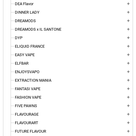
DEA Flavor
add
DINNER LADY
add
DREAMODS
add
DREAMODS x IL SANTONE
add
DYP
add
ELIQUID FRANCE
add
EASY VAPE
add
ELFBAR
add
ENJOYSVAPO
add
EXTRACTION MANIA
add
FANTASI VAPE
add
FASHION VAPE
add
FIVE PAWNS
add
FLAVOURAGE
add
FLAVOURART
add
FUTURE FLAVOUR
add