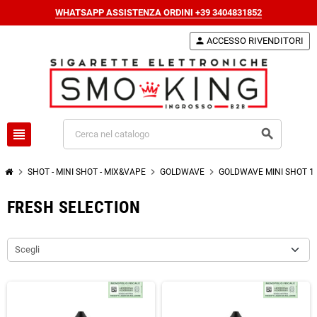
WHATSAPP ASSISTENZA ORDINI +39 3404831852
person
ACCESSO RIVENDITORI
view_headline
search
chevron_right
chevron_right
chevron_right
SHOT - MINI SHOT - MIX&VAPE
GOLDWAVE
GOLDWAVE MINI SHOT 1
FRESH SELECTION
Scegli