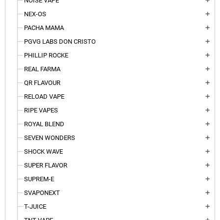
NOISE VAPE
add
NEX-OS
add
PACHA MAMA
add
PGVG LABS DON CRISTO
add
PHILLIP ROCKE
add
REAL FARMA
add
QR FLAVOUR
add
RELOAD VAPE
add
RIPE VAPES
add
ROYAL BLEND
add
SEVEN WONDERS
add
SHOCK WAVE
add
SUPER FLAVOR
add
SUPREM-E
add
SVAPONEXT
add
T-JUICE
add