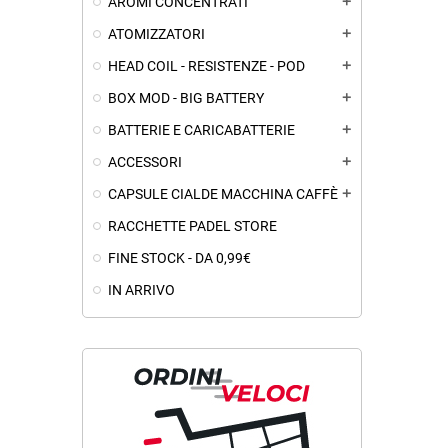
AROMI CONCENTRATI
add
ATOMIZZATORI
add
HEAD COIL - RESISTENZE - POD
add
BOX MOD - BIG BATTERY
add
BATTERIE E CARICABATTERIE
add
ACCESSORI
add
CAPSULE CIALDE MACCHINA CAFFÈ
add
RACCHETTE PADEL STORE
FINE STOCK - DA 0,99€
IN ARRIVO