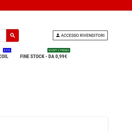
search
person
ACCESSO RIVENDITORI
E-CIG
SCONTI E PROMO
COIL
FINE STOCK - DA 0,99€