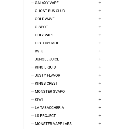
GALAXY VAPE
add
GHOST BUS CLUB
add
GOLDWAVE
add
G-SPOT
add
HOLY VAPE
add
HISTORY MOD
add
IWIK
add
JUNGLE JUICE
add
KING LIQUID
add
JUSTY FLAVOR
add
KINGS CREST
add
MONSTER SVAPO
add
KIWI
add
LA TABACCHERIA
add
LS PROJECT
add
MONSTER VAPE LABS
add