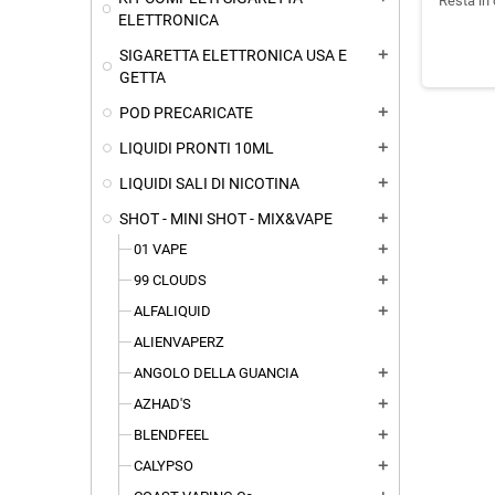
Resta in 
ELETTRONICA
SIGARETTA ELETTRONICA USA E
add
GETTA
POD PRECARICATE
add
LIQUIDI PRONTI 10ML
add
LIQUIDI SALI DI NICOTINA
add
SHOT - MINI SHOT - MIX&VAPE
add
01 VAPE
add
99 CLOUDS
add
ALFALIQUID
add
ALIENVAPERZ
ANGOLO DELLA GUANCIA
add
AZHAD'S
add
BLENDFEEL
add
CALYPSO
add