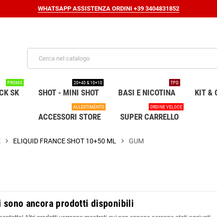
WHATSAPP ASSISTENZA ORDINI +39 3404831852
PROMO
20+40 & 10+10
TPD
CK SK
SHOT - MINI SHOT
BASI E NICOTINA
KIT & 
ALLESTIMENTO
ORDINE VELOCE
ACCESSORI STORE
SUPER CARRELLO
E
chevron_right
ELIQUID FRANCE SHOT 10+50 ML
chevron_right
GUM
 sono ancora prodotti disponibili