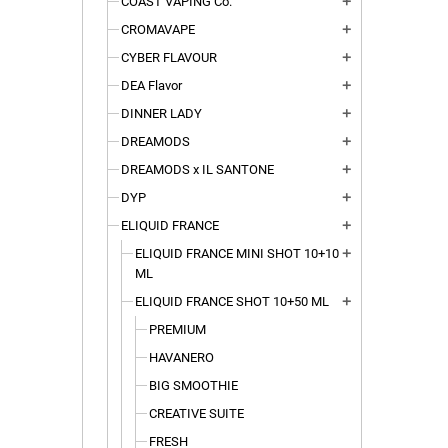
COAST VAPING Co.
add
CROMAVAPE
add
CYBER FLAVOUR
add
DEA Flavor
add
DINNER LADY
add
DREAMODS
add
DREAMODS x IL SANTONE
add
DYP
add
ELIQUID FRANCE
add
ELIQUID FRANCE MINI SHOT 10+10
add
ML
ELIQUID FRANCE SHOT 10+50 ML
add
PREMIUM
HAVANERO
BIG SMOOTHIE
CREATIVE SUITE
FRESH