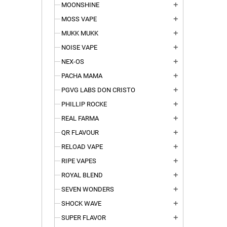
MOONSHINE
add
MOSS VAPE
add
MUKK MUKK
add
NOISE VAPE
add
NEX-OS
add
PACHA MAMA
add
PGVG LABS DON CRISTO
add
PHILLIP ROCKE
add
REAL FARMA
add
QR FLAVOUR
add
RELOAD VAPE
add
RIPE VAPES
add
ROYAL BLEND
add
SEVEN WONDERS
add
SHOCK WAVE
add
SUPER FLAVOR
add