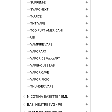
SUPREM-E
add
SVAPONEXT
add
T-JUICE
add
TNT VAPE
add
TOO PUFT AMERICANI
add
UBI
add
VAMPIRE VAPE
add
VAPORART
add
VAPORICE VaporART
add
VAPEHOUSE LAB
add
VAPOR CAVE
add
VAPORIFICIO
add
THUNDER VAPE
add
NICOTINA BASETTE 10ML
add
BASI NEUTRE | VG - PG
add