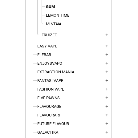
GUM
LEMON TIME
MINTAïA
FRUIZEE
add
EASY VAPE
add
ELFBAR
add
ENJOYSVAPO
add
EXTRACTION MANIA
add
FANTASI VAPE
add
FASHION VAPE
add
FIVE PAWNS
add
FLAVOURAGE
add
FLAVOURART
add
FUTURE FLAVOUR
add
GALACTIKA
add