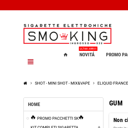
ULTIMI ARRIVI
NOVITÁ
PROMO PA
home
view_headline
chevron_right
SHOT - MINI SHOT - MIX&VAPE
chevron_right
ELIQUID FRANC
GUM
HOME
PROMO PACCHETTI SK
Non ci
KIT COMPLETI SIGARETTA
add