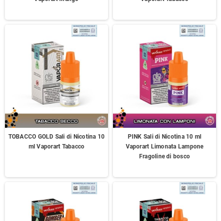
TOBACCO GOLD Sali di Nicotina 10
PINK Sali di Nicotina 10 ml
ml Vaporart Tabacco
Vaporart Limonata Lampone
Fragoline di bosco