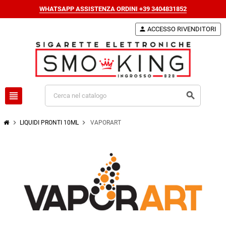
WHATSAPP ASSISTENZA ORDINI +39 3404831852
person
ACCESSO RIVENDITORI
view_headline
search
chevron_right
chevron_right
LIQUIDI PRONTI 10ML
VAPORART