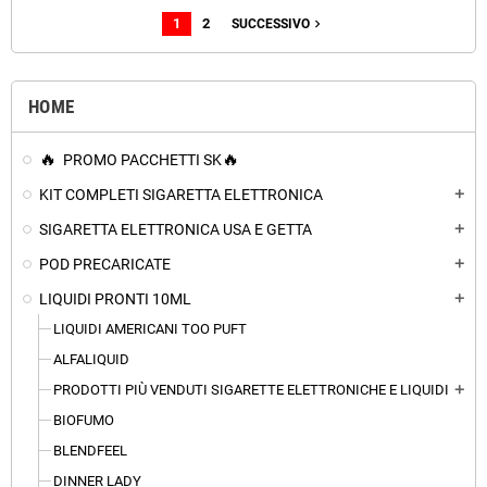
1
2
navigate_next
SUCCESSIVO
HOME
PROMO PACCHETTI SK
KIT COMPLETI SIGARETTA ELETTRONICA
add
SIGARETTA ELETTRONICA USA E GETTA
add
POD PRECARICATE
add
LIQUIDI PRONTI 10ML
add
LIQUIDI AMERICANI TOO PUFT
ALFALIQUID
PRODOTTI PIÙ VENDUTI SIGARETTE ELETTRONICHE E LIQUIDI
add
BIOFUMO
BLENDFEEL
DINNER LADY