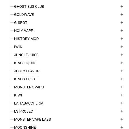
GHOST BUS CLUB
add
GOLDWAVE
add
G-SPOT
add
HOLY VAPE
add
HISTORY MOD
add
IWIK
add
JUNGLE JUICE
add
KING LIQUID
add
JUSTY FLAVOR
add
KINGS CREST
add
MONSTER SVAPO
add
KIWI
add
LA TABACCHERIA
add
LS PROJECT
add
MONSTER VAPE LABS
add
MOONSHINE
add