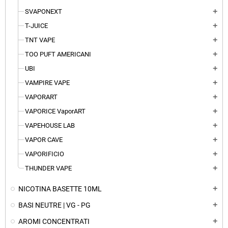
SVAPONEXT
add
T-JUICE
add
TNT VAPE
add
TOO PUFT AMERICANI
add
UBI
add
VAMPIRE VAPE
add
VAPORART
add
VAPORICE VaporART
add
VAPEHOUSE LAB
add
VAPOR CAVE
add
VAPORIFICIO
add
THUNDER VAPE
add
NICOTINA BASETTE 10ML
add
BASI NEUTRE | VG - PG
add
AROMI CONCENTRATI
add