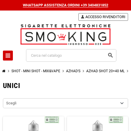
WHATSAPP ASSISTENZA ORDINI +39 3404831852
person
ACCESSO RIVENDITORI
view_headline
search
chevron_right
chevron_right
chevron_right
chevron_right
SHOT - MINI SHOT - MIX&VAPE
AZHAD'S
AZHAD SHOT 20+40 ML
UNICI
Scegli