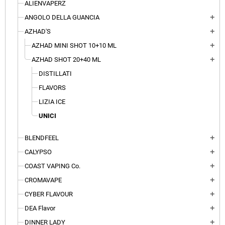
ALIENVAPERZ
ANGOLO DELLA GUANCIA
add
AZHAD'S
add
AZHAD MINI SHOT 10+10 ML
add
AZHAD SHOT 20+40 ML
add
DISTILLATI
FLAVORS
LIZIA ICE
UNICI
BLENDFEEL
add
CALYPSO
add
COAST VAPING Co.
add
CROMAVAPE
add
CYBER FLAVOUR
add
DEA Flavor
add
DINNER LADY
add