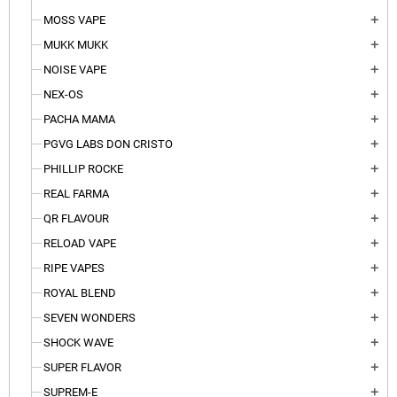
MOSS VAPE
add
MUKK MUKK
add
NOISE VAPE
add
NEX-OS
add
PACHA MAMA
add
PGVG LABS DON CRISTO
add
PHILLIP ROCKE
add
REAL FARMA
add
QR FLAVOUR
add
RELOAD VAPE
add
RIPE VAPES
add
ROYAL BLEND
add
SEVEN WONDERS
add
SHOCK WAVE
add
SUPER FLAVOR
add
SUPREM-E
add