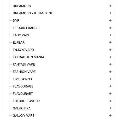
DREAMODS
add
DREAMODS x IL SANTONE
add
DYP
add
ELIQUID FRANCE
add
EASY VAPE
add
ELFBAR
add
ENJOYSVAPO
add
EXTRACTION MANIA
add
FANTASI VAPE
add
FASHION VAPE
add
FIVE PAWNS
add
FLAVOURAGE
add
FLAVOURART
add
FUTURE FLAVOUR
add
GALACTIKA
add
GALAXY VAPE
add