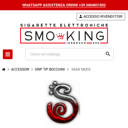
WHATSAPP ASSISTENZA ORDINI +39 3404831852
person
ACCESSO RIVENDITORI
view_headline
search
chevron_right
chevron_right
chevron_right
ACCESSORI
DRIP TIP BOCCHINI
SASA' MODS