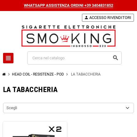
WHATSAPP ASSISTENZA ORDINI +39 3404831852
person
ACCESSO RIVENDITORI
view_headline
search
chevron_right
chevron_right
HEAD COIL - RESISTENZE - POD
LA TABACCHERIA
LA TABACCHERIA
Scegli