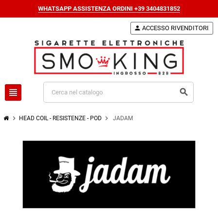
WHATSAPP ASSISTENZA ORDINI +39 3404831852
person
ACCESSO RIVENDITORI
view_headline
search
chevron_right
chevron_right
HEAD COIL - RESISTENZE - POD
JADAM